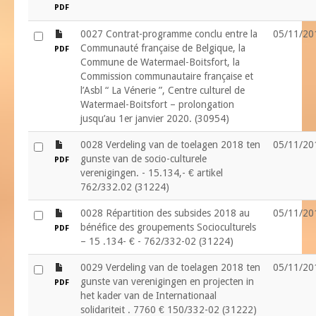
PDF
file
0027 Contrat-programme conclu entre la
05/11/20
Communauté française de Belgique, la
PDF
Commune de Watermael-Boitsfort, la
Commission communautaire française et
l’Asbl “ La Vénerie ”, Centre culturel de
Watermael-Boitsfort – prolongation
jusqu’au 1er janvier 2020. (30954)
file
0028 Verdeling van de toelagen 2018 ten
05/11/20
gunste van de socio-culturele
PDF
verenigingen. - 15.134,- € artikel
762/332.02 (31224)
file
0028 Répartition des subsides 2018 au
05/11/20
bénéfice des groupements Socioculturels
PDF
– 15 .134- € - 762/332-02 (31224)
file
0029 Verdeling van de toelagen 2018 ten
05/11/20
gunste van verenigingen en projecten in
PDF
het kader van de Internationaal
solidariteit . 7760 € 150/332-02 (31222)