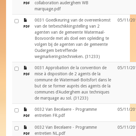
collaboration auderghem WB
PDF
marquage.pdf
file
0031 Goedkeuring van de overeenkomst
05/11/20
van de terbeschikkingstelling van 2
PDF
agenten van de gemeente Watermaal-
Bosvoorde met als doel een opleiding te
volgen bij de agenten van de gemeente
Oudergem betreffende
wegmarkeringstechnieken. (31233)
file
0031 Approbation de la convention de
05/11/20
mise à disposition de 2 agents de la
PDF
commune de Watermael-Boitsfort dans le
but de se former auprès des agents de la
communes d’Auderghem aux techniques
de marquage au sol. (31233)
file
0032 Van Becelaere - Programme
05/11/20
entretien FR.pdf
PDF
file
0032 Van Becelaere - Programme
05/11/20
entretien NL.pdf
PDF