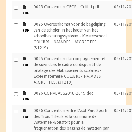
file
0025 Convention CECP - Colibri.pdf
05/11/20
PDF
file
0025 Overeenkomst voor de begelijding
05/11/20
van de scholen in het kader van het
PDF
schoolbesturingssysteem - Kleuterschool
COLIBRI - NAIADES - AIGRETTES.
(31219)
file
0025 Convention d’accompagnement et
05/11/20
de suivi dans le cadre du dispositif de
PDF
pilotage des établissements scolaires -
Ecole maternelle COLIBRI - NAIADES -
AIGRETTES. (31219)
file
0026 CONVBASS2018-2019.doc
05/11/20
PDF
file
0026 Convention entre l'Asbl Parc Sportif
05/11/20
des Trois Tilleuls et la commune de
PDF
Watermael-Boitsfort pour la
fréquentation des bassins de natation par