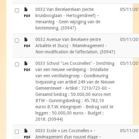
file
0032 Van Becelaerelaan (sectie
05/11/20
kruisbooglaan - Hertogendreef) –
PDF
Heraanleg - Geen wijziging van de
bestemming. (30947)
file
0032 Avenue Van Becelaere (entre
05/11/20
Arbalète et Ducs) - Réaménagement -
PDF
Non-modification de l’affectation. (30947)
file
0033 School "Les Coccinelles" - Inrichting
05/11/20
van een nieuwe verdieping - Installatie
PDF
van een ventilatiegroep - Goedkeuring
toepassing van artikel 249 van de Nieuwe
Gemeentewet - Artikel : 7210/723-60 –
Geraamd bedrag : 50.000,00 euros met
BTW - Gunningsbedrag : 45.782,10
euros B.T.W. inbegrepen - Bedrag vast te
leggen : 50.000,00 euros - Budget :
2018. (30944)
file
0033 Ecole « Les Coccinelles » -
05/11/20
Aménagement d’un nouvel étage –
PDF