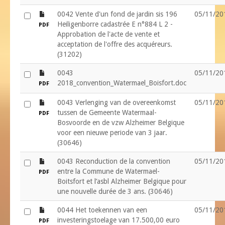
file
0042 Vente d'un fond de jardin sis 196
05/11/20
Heiligenborre cadastrée E n°884 L 2 -
PDF
Approbation de l'acte de vente et
acceptation de l'offre des acquéreurs.
(31202)
file
0043
05/11/20
2018_convention_Watermael_Boisfort.doc
PDF
file
0043 Verlenging van de overeenkomst
05/11/20
tussen de Gemeente Watermaal-
PDF
Bosvoorde en de vzw Alzheimer Belgique
voor een nieuwe periode van 3 jaar.
(30646)
file
0043 Reconduction de la convention
05/11/20
entre la Commune de Watermael-
PDF
Boitsfort et l’asbl Alzheimer Belgique pour
une nouvelle durée de 3 ans. (30646)
file
0044 Het toekennen van een
05/11/20
investeringstoelage van 17.500,00 euro
PDF