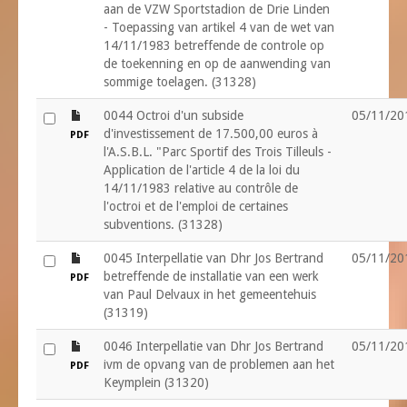
aan de VZW Sportstadion de Drie Linden
- Toepassing van artikel 4 van de wet van
14/11/1983 betreffende de controle op
de toekenning en op de aanwending van
sommige toelagen. (31328)
file
0044 Octroi d'un subside
05/11/20
d'investissement de 17.500,00 euros à
PDF
l'A.S.B.L. "Parc Sportif des Trois Tilleuls -
Application de l'article 4 de la loi du
14/11/1983 relative au contrôle de
l'octroi et de l'emploi de certaines
subventions. (31328)
file
0045 Interpellatie van Dhr Jos Bertrand
05/11/20
betreffende de installatie van een werk
PDF
van Paul Delvaux in het gemeentehuis
(31319)
file
0046 Interpellatie van Dhr Jos Bertrand
05/11/20
ivm de opvang van de problemen aan het
PDF
Keymplein (31320)