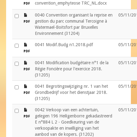
convention_emphyteose TRC_NL.docx
PDF
file
0040 Convention organisant la reprise en
05/11/20
gestion du parc communal Tercoigne à
PDF
Watermael-Boitsfort par Bruxelles
Environnement (31204)
file
0041 Modif.Budg n1.2018.pdf
05/11/20
PDF
file
0041 Modification budgétaire n°1 de la
05/11/20
Régie Foncière pour l'exercice 2018.
PDF
(31205)
file
0041 Begrotingswijziging nr. 1 van het
05/11/20
Grondbedrijf voor het dienstjaar 2018.
PDF
(31205)
file
0042 Verkoop van een achtertuin,
05/11/20
gelegen 196 Heiligenborre gekadastreerd
PDF
E n°884 L 2 - Goedkeuring van de
verkoopakte en inwilliging van het
aanbod van de kopers. (31202)