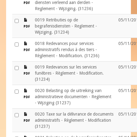
diensten verleend aan derden -
PDF
Reglement - Wijziging. (31236)
file
0019 Retributies op de
05/11/20
begrafenisdiensten - Reglement -
PDF
Wijziging. (31234)
file
0018 Redevances pour services
05/11/20
administratifs rendus à des tiers -
PDF
Règlement - Modification. (31236)
file
0019 Redevances sur les services
05/11/20
funèbres - Règlement - Modification.
PDF
(31234)
file
0020 Belasting op de uitreiking van
05/11/20
administratieve documenten - Reglement
PDF
- Wijziging (31237)
file
0020 Taxe sur la délivrance de documents
05/11/20
administratifs - Règlement - Modification
PDF
(31237)