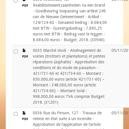
Reabilitatiewerkzaamheden na een brand
PDF
- Goedkeuring toepassing van artikel 249
van de Nieuwe Gemeentewet - Artikel :
124/724-60 - Geraamd bedrag : 8.684,00
met BTW - Gunningsbedrag : 7.895,25
euros met BTW - Bedrag vast te leggen :
8.684,00 euros - Budget: 2018. (30940)
file
0035 Marché stock - Aménagement de
05/11/20
voiries (trottoirs et plantations) et petites
PDF
réparations (asphalte) - Approbation des
conditions et du mode de passation -
421/731-60 et 421/734-60 – Montant :
650.000,00 euros (article 421/731-60) –
Montant : 348.000,00 euros (article
421/734-60) – Montant total :
998.000,00 euros TVA comprise Budget:
2018. (31201)
file
0036 Rue du Pinson, 127 - Travaux de
05/11/20
remise en état suite à un incendie -
PDF
Approbation de l’application de l’article