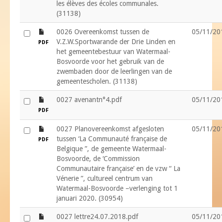
les élèves des écoles communales.
(31138)
file
0026 Overeenkomst tussen de
05/11/20
V.Z.W.Sportwarande der Drie Linden en
PDF
het gemeentebestuur van Watermaal-
Bosvoorde voor het gebruik van de
zwembaden door de leerlingen van de
gemeentescholen. (31138)
file
0027 avenantn°4.pdf
05/11/20
PDF
file
0027 Planovereenkomst afgesloten
05/11/20
tussen ‘La Communauté française de
PDF
Belgique ”, de gemeente Watermaal-
Bosvoorde, de ‘Commission
Communautaire française’ en de vzw “ La
Vénerie ”, cultureel centrum van
Watermaal-Bosvoorde –verlenging tot 1
januari 2020. (30954)
file
0027 lettre24.07.2018.pdf
05/11/20