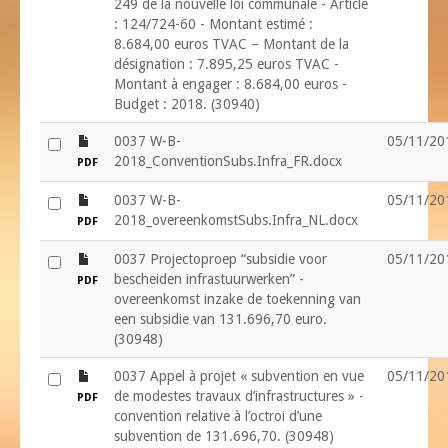
249 de la nouvelle loi communale - Article
: 124/724-60 - Montant estimé :
8.684,00 euros TVAC – Montant de la
désignation : 7.895,25 euros TVAC -
Montant à engager : 8.684,00 euros -
Budget : 2018. (30940)
file
0037 W-B-
05/11/20
2018_ConventionSubs.Infra_FR.docx
PDF
file
0037 W-B-
05/11/20
2018_overeenkomstSubs.Infra_NL.docx
PDF
file
0037 Projectoproep “subsidie voor
05/11/20
bescheiden infrastuurwerken” -
PDF
overeenkomst inzake de toekenning van
een subsidie van 131.696,70 euro.
(30948)
file
0037 Appel à projet « subvention en vue
05/11/20
de modestes travaux d’infrastructures » -
PDF
convention relative à l’octroi d’une
subvention de 131.696,70. (30948)