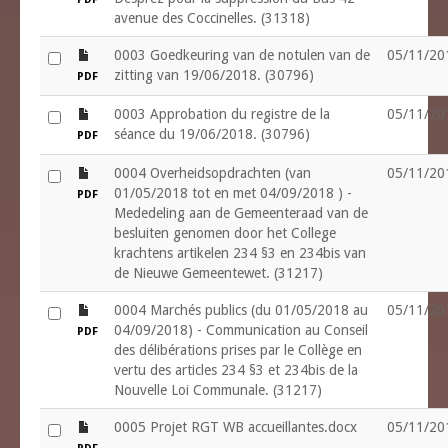
avenue des Coccinelles. (31318)
file
0003 Goedkeuring van de notulen van de
05/11/20
zitting van 19/06/2018. (30796)
PDF
file
0003 Approbation du registre de la
05/11/20
séance du 19/06/2018. (30796)
PDF
file
0004 Overheidsopdrachten (van
05/11/20
01/05/2018 tot en met 04/09/2018 ) -
PDF
Mededeling aan de Gemeenteraad van de
besluiten genomen door het College
krachtens artikelen 234 §3 en 234bis van
de Nieuwe Gemeentewet. (31217)
file
0004 Marchés publics (du 01/05/2018 au
05/11/20
04/09/2018) - Communication au Conseil
PDF
des délibérations prises par le Collège en
vertu des articles 234 §3 et 234bis de la
Nouvelle Loi Communale. (31217)
file
0005 Projet RGT WB accueillantes.docx
05/11/20