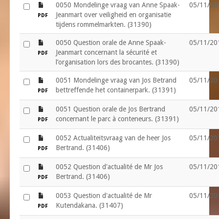
file
0050 Mondelinge vraag van Anne Spaak-
05/11/20
Jeanmart over veiligheid en organisatie
PDF
tijdens rommelmarkten. (31390)
file
0050 Question orale de Anne Spaak-
05/11/20
Jeanmart concernant la sécurité et
PDF
l’organisation lors des brocantes. (31390)
file
0051 Mondelinge vraag van Jos Betrand
05/11/20
bettreffende het containerpark. (31391)
PDF
file
0051 Question orale de Jos Bertrand
05/11/20
concernant le parc à conteneurs. (31391)
PDF
file
0052 Actualiteitsvraag van de heer Jos
05/11/20
Bertrand. (31406)
PDF
file
0052 Question d'actualité de Mr Jos
05/11/20
Bertrand. (31406)
PDF
file
0053 Question d'actualité de Mr
05/11/20
Kutendakana. (31407)
PDF