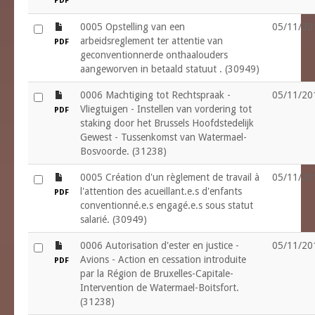
PDF
file
0005 Opstelling van een
05/11/20
arbeidsreglement ter attentie van
PDF
geconventionnerde onthaalouders
aangeworven in betaald statuut . (30949)
file
0006 Machtiging tot Rechtspraak -
05/11/20
Vliegtuigen - Instellen van vordering tot
PDF
staking door het Brussels Hoofdstedelijk
Gewest - Tussenkomst van Watermael-
Bosvoorde. (31238)
file
0005 Création d'un règlement de travail à
05/11/20
l'attention des acueillant.e.s d'enfants
PDF
conventionné.e.s engagé.e.s sous statut
salarié. (30949)
file
0006 Autorisation d'ester en justice -
05/11/20
Avions - Action en cessation introduite
PDF
par la Région de Bruxelles-Capitale-
Intervention de Watermael-Boitsfort.
(31238)