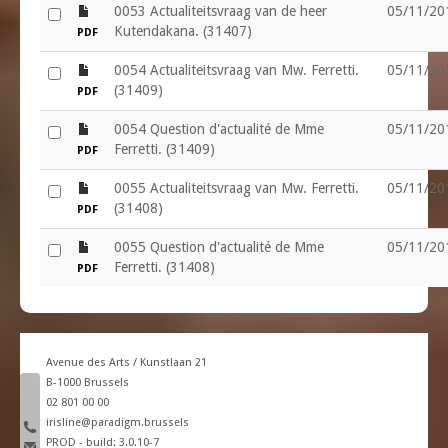
file
0053 Actualiteitsvraag van de heer
05/11/20
Kutendakana. (31407)
PDF
file
0054 Actualiteitsvraag van Mw. Ferretti.
05/11/20
(31409)
PDF
file
0054 Question d'actualité de Mme
05/11/20
Ferretti. (31409)
PDF
file
0055 Actualiteitsvraag van Mw. Ferretti.
05/11/20
(31408)
PDF
file
0055 Question d'actualité de Mme
05/11/20
Ferretti. (31408)
PDF
Avenue des Arts / Kunstlaan 21
B-1000 Brussels
phone number
02 801 00 00
email
irisline@paradigm.brussels
PROD - build: 3.0.10-7