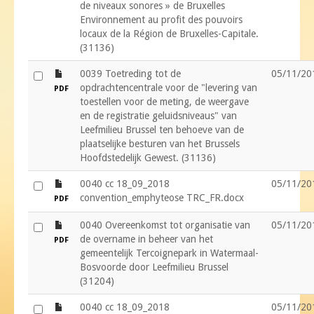
de niveaux sonores » de Bruxelles
Environnement au profit des pouvoirs
locaux de la Région de Bruxelles-Capitale.
(31136)
file
0039 Toetreding tot de
05/11/20
opdrachtencentrale voor de "levering van
PDF
toestellen voor de meting, de weergave
en de registratie geluidsniveaus" van
Leefmilieu Brussel ten behoeve van de
plaatselijke besturen van het Brussels
Hoofdstedelijk Gewest. (31136)
file
0040 cc 18_09_2018
05/11/20
convention_emphyteose TRC_FR.docx
PDF
file
0040 Overeenkomst tot organisatie van
05/11/20
de overname in beheer van het
PDF
gemeentelijk Tercoignepark in Watermaal-
Bosvoorde door Leefmilieu Brussel
(31204)
file
0040 cc 18_09_2018
05/11/20