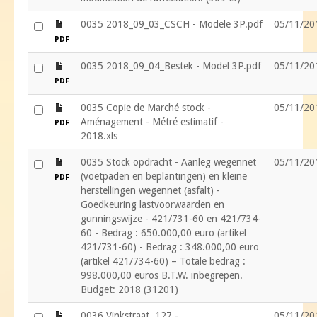
file
0035 2018_09_03_CSCH - Modele 3P.pdf
05/11/20
PDF
file
0035 2018_09_04_Bestek - Model 3P.pdf
05/11/20
PDF
file
0035 Copie de Marché stock -
05/11/20
Aménagement - Métré estimatif -
PDF
2018.xls
file
0035 Stock opdracht - Aanleg wegennet
05/11/20
(voetpaden en beplantingen) en kleine
PDF
herstellingen wegennet (asfalt) -
Goedkeuring lastvoorwaarden en
gunningswijze - 421/731-60 en 421/734-
60 - Bedrag : 650.000,00 euro (artikel
421/731-60) - Bedrag : 348.000,00 euro
(artikel 421/734-60) – Totale bedrag :
998.000,00 euros B.T.W. inbegrepen.
Budget: 2018 (31201)
file
0036 Vinkstraat, 127 -
05/11/20