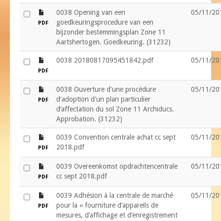
file
0038 Opening van een
05/11/20
goedkeuringsprocedure van een
PDF
bijzonder bestemmingsplan Zone 11
Aartshertogen. Goedkeuring. (31232)
file
0038 20180817095451842.pdf
05/11/20
PDF
file
0038 Ouverture d'une procédure
05/11/20
d'adoption d'un plan particulier
PDF
d’affectation du sol Zone 11 Archiducs.
Approbation. (31232)
file
0039 Convention centrale achat cc sept
05/11/20
2018.pdf
PDF
file
0039 Overeenkomst opdrachtencentrale
05/11/20
cc sept 2018.pdf
PDF
file
0039 Adhésion à la centrale de marché
05/11/20
pour la « fourniture d’appareils de
PDF
mesures, d’affichage et d’enregistrement