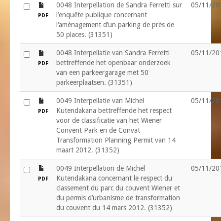
file
0048 Interpellation de Sandra Ferretti sur
05/11/20
l’enquête publique concernant
PDF
l‘aménagement d’un parking de près de
50 places. (31351)
file
0048 Interpellatie van Sandra Ferretti
05/11/20
bettreffende het openbaar onderzoek
PDF
van een parkeergarage met 50
parkeerplaatsen. (31351)
file
0049 Interpellatie van Michel
05/11/20
Kutendakana bettreffende het respect
PDF
voor de classificatie van het Wiener
Convent Park en de Convat
Transformation Planning Permit van 14
maart 2012. (31352)
file
0049 Interpellation de Michel
05/11/20
Kutendakana concernant le respect du
PDF
classement du parc du couvent Wiener et
du permis d’urbanisme de transformation
du couvent du 14 mars 2012. (31352)