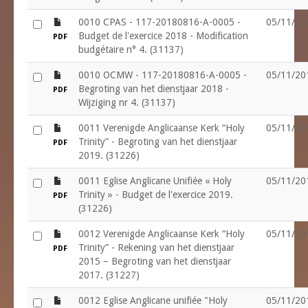
file
0010 CPAS - 117-20180816-A-0005 -
05/11/20
Budget de l'exercice 2018 - Modification
PDF
budgétaire n° 4. (31137)
file
0010 OCMW - 117-20180816-A-0005 -
05/11/20
Begroting van het dienstjaar 2018 -
PDF
Wijziging nr 4. (31137)
file
0011 Verenigde Anglicaanse Kerk “Holy
05/11/20
Trinity” - Begroting van het dienstjaar
PDF
2019. (31226)
file
0011 Eglise Anglicane Unifiée « Holy
05/11/20
Trinity » - Budget de l'exercice 2019.
PDF
(31226)
file
0012 Verenigde Anglicaanse Kerk “Holy
05/11/20
Trinity” - Rekening van het dienstjaar
PDF
2015 – Begroting van het dienstjaar
2017. (31227)
file
0012 Eglise Anglicane unifiée "Holy
05/11/20