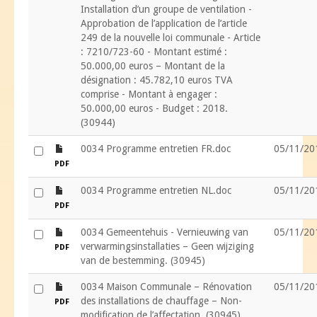
Installation d’un groupe de ventilation -
Approbation de l’application de l’article
249 de la nouvelle loi communale - Article
: 7210/723-60 - Montant estimé :
50.000,00 euros – Montant de la
désignation : 45.782,10 euros TVA
comprise - Montant à engager :
50.000,00 euros - Budget : 2018.
(30944)
file
0034 Programme entretien FR.doc
05/11/20
PDF
file
0034 Programme entretien NL.doc
05/11/20
PDF
file
0034 Gemeentehuis - Vernieuwing van
05/11/20
verwarmingsinstallaties – Geen wijziging
PDF
van de bestemming. (30945)
file
0034 Maison Communale – Rénovation
05/11/20
des installations de chauffage – Non-
PDF
modification de l’affectation. (30945)