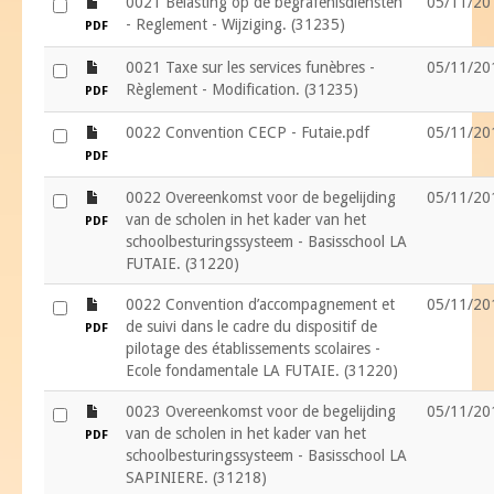
file
0021 Belasting op de begrafenisdiensten
05/11/20
- Reglement - Wijziging. (31235)
PDF
file
0021 Taxe sur les services funèbres -
05/11/20
Règlement - Modification. (31235)
PDF
file
0022 Convention CECP - Futaie.pdf
05/11/20
PDF
file
0022 Overeenkomst voor de begelijding
05/11/20
van de scholen in het kader van het
PDF
schoolbesturingssysteem - Basisschool LA
FUTAIE. (31220)
file
0022 Convention d’accompagnement et
05/11/20
de suivi dans le cadre du dispositif de
PDF
pilotage des établissements scolaires -
Ecole fondamentale LA FUTAIE. (31220)
file
0023 Overeenkomst voor de begelijding
05/11/20
van de scholen in het kader van het
PDF
schoolbesturingssysteem - Basisschool LA
SAPINIERE. (31218)