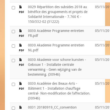
file
0029 Répartition des subsides 2018 au
05/11/20
bénéfice des groupements et projets de
PDF
Solidarité Internationale - 7.760 € -
150/332-02 (31222)
file
0030 Académie Programme entretien
05/11/20
FR.pdf
PDF
file
0030 Akademie Programme entretien
05/11/20
NL.pdf
PDF
file
0030 Akademie voor schone kunsten -
05/11/20
Gebouw 1 - Installatie centrale
PDF
verwarming - Geen wijziging van de
bestemming. (30946)
file
0030 Académie des Beaux-Arts -
05/11/20
Bâtiment 1 - Installation chauffage
PDF
central- Non-modification de l’affectation.
(30946)
file
0031 20180919_CC_convention
05/11/20