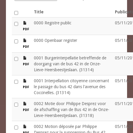
Title
Publicat
file
0000 Registre public
05/11/20
PDF
file
0000 Openbaar register
05/11/20
PDF
file
0001 Burgerinterpellatie betreffende de
05/11/20
doorgang van de bus 42 in de Onze-
PDF
Lieve-Heersbeestjeslaan. (31314)
file
0001 Interpellation citoyenne concernant
05/11/20
le passage du bus 42 dans l'avenue des
PDF
Coccinelles. (31314)
file
0002 Motie door Philippe Desprez voor
05/11/20
de afschaffing van de Bus 42 in de Onze-
PDF
Lieve-Heersbeestjeslaan. (31318)
file
0002 Motion déposée par Philippe
05/11/20
Desprez pour la suppression du Bus 42
PDF