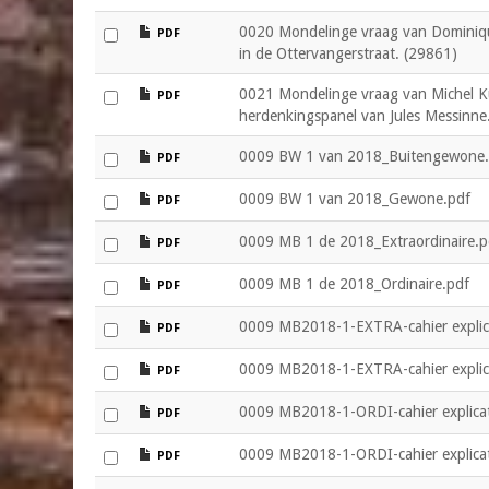
file
0020 Mondelinge vraag van Dominiqu
PDF
in de Ottervangerstraat. (29861)
file
0021 Mondelinge vraag van Michel K
PDF
herdenkingspanel van Jules Messinne
file
0009 BW 1 van 2018_Buitengewone.
PDF
file
0009 BW 1 van 2018_Gewone.pdf
PDF
file
0009 MB 1 de 2018_Extraordinaire.p
PDF
file
0009 MB 1 de 2018_Ordinaire.pdf
PDF
file
0009 MB2018-1-EXTRA-cahier explica
PDF
file
0009 MB2018-1-EXTRA-cahier explicat
PDF
file
0009 MB2018-1-ORDI-cahier explicati
PDF
file
0009 MB2018-1-ORDI-cahier explicat
PDF