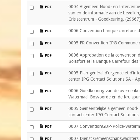
file
0004 Algemeen Nood- en Interventiep
PDF
van en de informatie aan de bevolking
Crisiscentrum - Goedkeuring. (29667
file
0006 Convention banque carrefour d
PDF
file
0005 FR Convention IPG Commune.
PDF
file
0006 Approbation de la convention 
PDF
Boitsfort et la Banque Carrefour des
file
0005 Plan général d'urgence et d'int
PDF
center IPG Contact Solutions SA - A
file
0006 Goedkeuring van de overeenko
PDF
Watermaal-Bosvoorde en de Kruispun
file
0005 Gemeentelijke algemeen nood- 
PDF
contactcenter IPG Contact Solutions
file
0007 ConventionGDP-Police-Waterma
PDF
file
0007 Dienst Gemeenschapswachters -
PDF