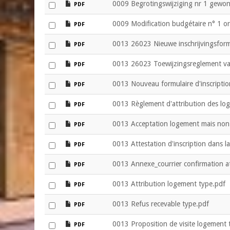
file
0009 Begrotingswijziging nr 1 gewon
PDF
file
0009 Modification budgétaire n° 1 ord
PDF
file
0013 26023 Nieuwe inschrijvingsform
PDF
file
0013 26023 Toewijzingsreglement va
PDF
file
0013 Nouveau formulaire d'inscripti
PDF
file
0013 Règlement d'attribution des 
PDF
file
0013 Acceptation logement mais non 
PDF
file
0013 Attestation d'inscription dans la
PDF
file
0013 Annexe_courrier confirmation a
PDF
file
0013 Attribution logement type.pdf
PDF
file
0013 Refus recevable type.pdf
PDF
file
0013 Proposition de visite logement 
PDF