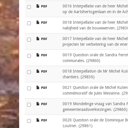
file
0016 Interpellatie van de heer Miche
PDF
op de Aartshertogenlaan en in de Ach
file
0018 Interpellatie van de heer Miche
PDF
nabijheid van de bouwwerven. (2983
file
0017 Interpellatie van de heer Miche
PDF
projecten ter verbetering van de ener
file
0019 Question orale de Sandra Ferrett
PDF
communales. (29860)
file
0018 Interpellation de Mr Michel Kut
PDF
chantiers. (29830)
file
0021 Question orale de Michel Kuten
PDF
commémoratif de Jules Messinne. (2
file
0019 Mondelinge vraag van Sandra Fer
PDF
gemeenteraadsverkiezingen. (29860)
file
0020 Question orale de Dominique Buy
PDF
Loutrier. (29861)