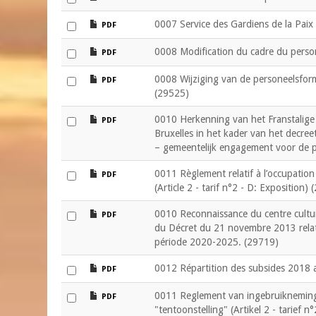
file
0007 Service des Gardiens de la Paix
PDF
file
0008 Modification du cadre du person
PDF
file
0008 Wijziging van de personeelsform
PDF
(29525)
file
0010 Herkenning van het Franstalige 
PDF
Bruxelles in het kader van het decre
– gemeentelijk engagement voor de 
file
0011 Règlement relatif à l’occupation
PDF
(Article 2 - tarif n°2 - D: Exposition)
file
0010 Reconnaissance du centre culture
PDF
du Décret du 21 novembre 2013 relat
période 2020-2025. (29719)
file
0012 Répartition des subsides 2018 
PDF
file
0011 Reglement van ingebruikneming 
PDF
"tentoonstelling" (Artikel 2 - tarief n