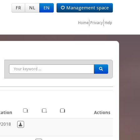
FR
NL
EN
Management space
Home
Privacy
Help
Search
FR
NL
EN
cation
Actions
/2018
Download in French