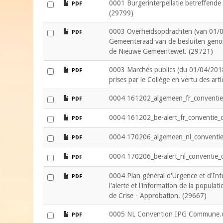
file
0001 Burgerinterpellatie betreffende
PDF
(29799)
file
0003 Overheidsopdrachten (van 01/0
PDF
Gemeenteraad van de besluiten genom
de Nieuwe Gemeentewet. (29721)
file
0003 Marchés publics (du 01/04/2018
PDF
prises par le Collège en vertu des ar
file
0004 161202_algemeen_fr_conventie
PDF
file
0004 161202_be-alert_fr_conventie_
PDF
file
0004 170206_algemeen_nl_conventie
PDF
file
0004 170206_be-alert_nl_conventie_
PDF
file
0004 Plan général d'Urgence et d'Int
PDF
l'alerte et l'information de la populat
de Crise - Approbation. (29667)
file
0005 NL Convention IPG Commune.
PDF