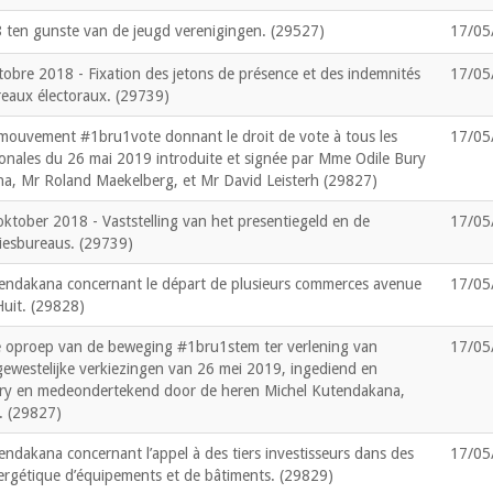
 ten gunste van de jeugd verenigingen. (29527)
17/05
obre 2018 - Fixation des jetons de présence et des indemnités
17/05
eaux électoraux. (29739)
 mouvement #1bru1vote donnant le droit de vote à tous les
17/05
gionales du 26 mai 2019 introduite et signée par Mme Odile Bury
a, Mr Roland Maekelberg, et Mr David Leisterh (29827)
tober 2018 - Vaststelling van het presentiegeld en de
17/05
kiesbureaus. (29739)
tendakana concernant le départ de plusieurs commerces avenue
17/05
Huit. (29828)
e oproep van de beweging #1bru1stem ter verlening van
17/05
 gewestelijke verkiezingen van 26 mei 2019, ingediend en
ry en medeondertekend door de heren Michel Kutendakana,
. (29827)
ndakana concernant l’appel à des tiers investisseurs dans des
17/05
 énergétique d’équipements et de bâtiments. (29829)