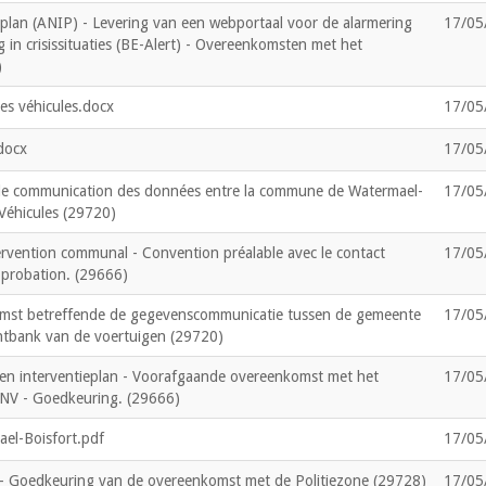
lan (ANIP) - Levering van een webportaal voor de alarmering
17/05
 in crisissituaties (BE-Alert) - Overeenkomsten met het
)
es véhicules.docx
17/05
docx
17/05
de communication des données entre la commune de Watermael-
17/05
 Véhicules (29720)
ervention communal - Convention préalable avec le contact
17/05
pprobation. (29666)
mst betreffende de gegevenscommunicatie tussen de gemeente
17/05
tbank van de voertuigen (29720)
en interventieplan - Voorafgaande overeenkomst met het
17/05
 NV - Goedkeuring. (29666)
el-Boisfort.pdf
17/05
 Goedkeuring van de overeenkomst met de Politiezone (29728)
17/05