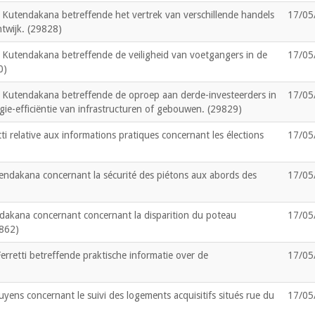
l Kutendakana betreffende het vertrek van verschillende handels
17/05
twijk. (29828)
l Kutendakana betreffende de veiligheid van voetgangers in de
17/05
0)
l Kutendakana betreffende de oproep aan derde-investeerders in
17/05
gie-efficiëntie van infrastructuren of gebouwen. (29829)
i relative aux informations pratiques concernant les élections
17/05
endakana concernant la sécurité des piétons aux abords des
17/05
dakana concernant concernant la disparition du poteau
17/05
9862)
retti betreffende praktische informatie over de
17/05
ens concernant le suivi des logements acquisitifs situés rue du
17/05