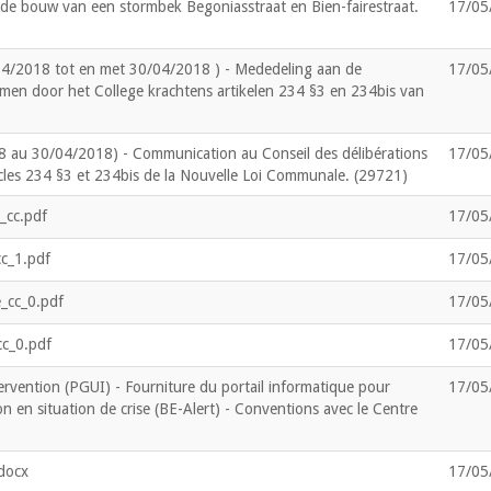
 de bouw van een stormbek Begoniasstraat en Bien-fairestraat.
17/05
4/2018 tot en met 30/04/2018 ) - Mededeling aan de
17/05
en door het College krachtens artikelen 234 §3 en 234bis van
 au 30/04/2018) - Communication au Conseil des délibérations
17/05
ticles 234 §3 et 234bis de la Nouvelle Loi Communale. (29721)
_cc.pdf
17/05
cc_1.pdf
17/05
_cc_0.pdf
17/05
cc_0.pdf
17/05
ervention (PGUI) - Fourniture du portail informatique pour
17/05
ion en situation de crise (BE-Alert) - Conventions avec le Centre
docx
17/05