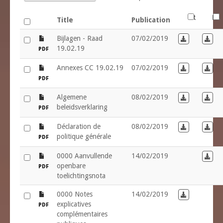
FR
NL
Title
Publication
file
Bijlagen - Raad
07/02/2019
Download in
Down
19.02.19
PDF
file
Annexes CC 19.02.19
07/02/2019
Download in
Down
PDF
file
Algemene
08/02/2019
Download in
Down
beleidsverklaring
PDF
file
Déclaration de
08/02/2019
Download in
Down
politique générale
PDF
file
0000 Aanvullende
14/02/2019
Down
openbare
PDF
toelichtingsnota
file
0000 Notes
14/02/2019
Download in
explicatives
PDF
complémentaires