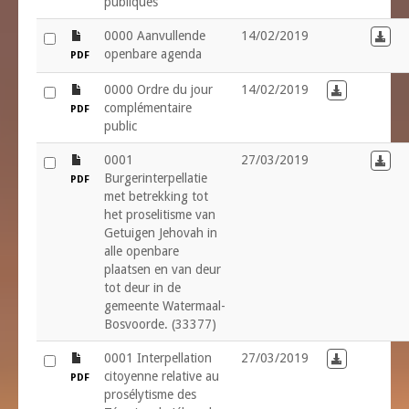
publiques
file
0000 Aanvullende
14/02/2019
Down
openbare agenda
PDF
file
0000 Ordre du jour
14/02/2019
Download in
complémentaire
PDF
public
file
0001
27/03/2019
Down
Burgerinterpellatie
PDF
met betrekking tot
het proselitisme van
Getuigen Jehovah in
alle openbare
plaatsen en van deur
tot deur in de
gemeente Watermaal-
Bosvoorde. (33377)
file
0001 Interpellation
27/03/2019
Download in
citoyenne relative au
PDF
prosélytisme des