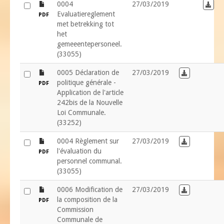
file
0004
27/03/2019
Down
Evaluatiereglement
PDF
met betrekking tot
het
gemeeentepersoneel.
(33055)
file
0005 Déclaration de
27/03/2019
Download in
politique générale -
PDF
Application de l'article
242bis de la Nouvelle
Loi Communale.
(33252)
file
0004 Règlement sur
27/03/2019
Download in
l'évaluation du
PDF
personnel communal.
(33055)
file
0006 Modification de
27/03/2019
Download in
la composition de la
PDF
Commission
Communale de