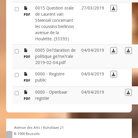
file
0015 Question orale
27/03/2019
Download in
de Laurent van
PDF
Steensel concernant
les coussins berlinois
avenue de la
Houlette. (33393)
file
0005 De?claration de
04/04/2019
Download in
Down
politique ge?ne?rale
PDF
2019-02-04.pdf
file
0000 - Registre
04/04/2019
Download in
public
PDF
file
0000 - Openbaar
04/04/2019
Down
register
PDF
Avenue des Arts / Kunstlaan 21
B-1000 Brussels