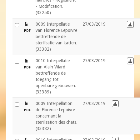
marchés - Règlement
- Modification.
(33250)
file
0009 Interpellatie
27/03/2019
Down
van Florence Lepoivre
PDF
bettreffende de
sterilisatie van katten.
(33382)
file
0010 Interpellatie
27/03/2019
Down
van Alain Wiard
PDF
bettreffende de
toegang tot
openbare gebouwen.
(33389)
file
0009 Interpellation
27/03/2019
Download in
de Florence Lepoivre
PDF
concernant la
sterilisation des chats.
(33382)
file