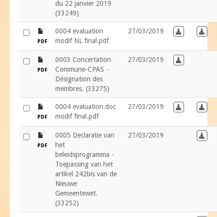
du 22 janvier 2019
(33249)
file
0004 evaluation
27/03/2019
Download in
Down
modif NL final.pdf
PDF
file
0003 Concertation
27/03/2019
Download in
Commune-CPAS -
PDF
Désignation des
membres. (33275)
file
0004 evaluation.doc
27/03/2019
Download in
Down
modif final.pdf
PDF
file
0005 Declaratie van
27/03/2019
Down
het
PDF
beleidsprogramma -
Toepassing van het
artikel 242bis van de
Nieuwe
Gemeentewet.
(33252)