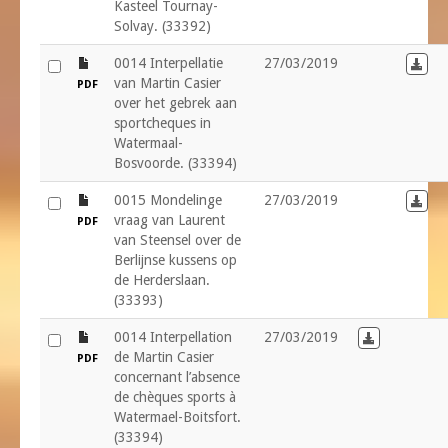
Kasteel Tournay-
Solvay. (33392)
file
0014 Interpellatie
27/03/2019
Down
van Martin Casier
PDF
over het gebrek aan
sportcheques in
Watermaal-
Bosvoorde. (33394)
file
0015 Mondelinge
27/03/2019
Down
vraag van Laurent
PDF
van Steensel over de
Berlijnse kussens op
de Herderslaan.
(33393)
file
0014 Interpellation
27/03/2019
Download in
de Martin Casier
PDF
concernant l’absence
de chèques sports à
Watermael-Boitsfort.
(33394)