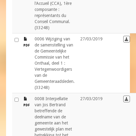
l'Accueil (CCA), 1ère
composante :
représentants du
Conseil Communal.
(33248)
file
0006 Wijziging van
27/03/2019
Down
de samenstelling van
PDF
de Gemeentelijke
Commissie van het
Onthaal, deel 1 :
Vertegenwoordigers
van de
Gemeenteraadsleden.
(33248)
file
0008 Interpellatie
27/03/2019
Down
van Jos Bertrand
PDF
betreffende de
deelname van de
gemeente aan het
gewestelijk plan met
betrekking tot het