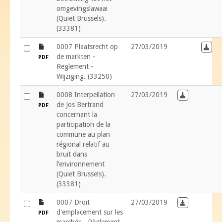
omgevingslawaai
(Quiet Brussels).
(33381)
file
0007 Plaatsrecht op
27/03/2019
Down
de markten -
PDF
Reglement -
Wijziging. (33250)
file
0008 Interpellation
27/03/2019
Download in
de Jos Bertrand
PDF
concernant la
participation de la
commune au plan
régional relatif au
bruit dans
l’environnement
(Quiet Brussels).
(33381)
file
0007 Droit
27/03/2019
Download in
d'emplacement sur les
PDF