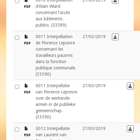
0010 Interpellation
27/03/2019
Download in
d'Alain Wiard
PDF
concernant l'accès
aux bâtiments
publics. (33389)
file
0011 Interpellation
27/03/2019
Download in
de Florence Lepoivre
PDF
concernant les
travailleurs pauvres
dans la fonction
publique communale.
(33390)
file
0011 Interpellatie
27/03/2019
Down
van Florence Lepoivre
PDF
over de werkende
armen in de publieke
gemeenschap.
(33390)
file
0012 Interpellatie
27/03/2019
Down
van Laurent van
PDF