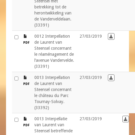
Steensel met
betrekking tot de
herontwikkeling van
de Vanderveldelaan.
(33391)
file
0012 Interpellation
27/03/2019
Download in
de Laurent van
PDF
Steensel concernant
le réaménagement de
l’avenue Vandervelde.
(33391)
file
0013 Interpellation
27/03/2019
Download in
de Laurent van
PDF
Steensel concernant
le château du Parc
Tournay-Solvay.
(33392)
file
0013 Interpellatie
27/03/2019
Down
van Laurent van
PDF
Steensel betreffende