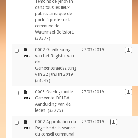
Témoins de Jéhovah
dans tous les lieux
publics ainsi que de
porte à porte sur la
commune de
Watermael-Boitsfort.
(33377)
file
0002 Goedkeuring
27/03/2019
Down
van het Register van
PDF
de
Gemeenteraadszitting
van 22 januari 2019
(33249)
file
0003 Overlegcomité
27/03/2019
Down
Gemeente-OCMW -
PDF
Aanduiding van de
leden. (33275)
file
0002 Approbation du
27/03/2019
Download in
Registre de la séance
PDF
du conseil communal