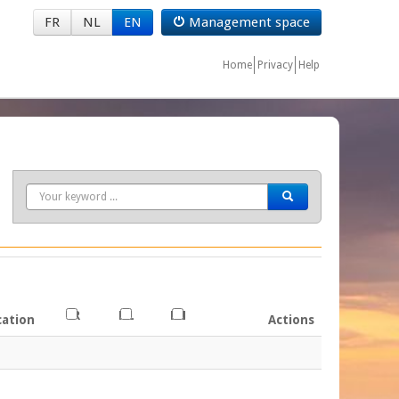
FR
NL
EN
Management space
Home
Privacy
Help
Search
FR
NL
EN
cation
Actions