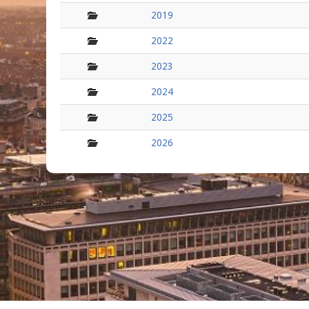
folder
2019
folder
2022
folder
2023
folder
2024
folder
2025
folder
2026